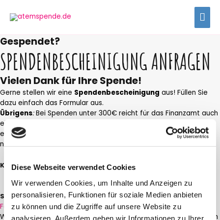
Zum
HAU
Inhalt
springen
Gespendet?
SPENDENBESCHEINIGUNG ANFRAGEN
Vielen Dank für Ihre Spende!
Gerne stellen wir eine
Spendenbescheinigung
aus! Füllen Sie
dazu einfach das Formular aus.
Übrigens
:
Bei Spenden unter 300€ reicht für das Finanzamt auch
ein einfacher Nachweis, wie ein Kontoauszug. Falls Sie trotzdem
eine Spendenbescheinigung erhalten möchten, stellen wir
natürlich trotzdem gerne eine aus!
KONTAKT
Diese Webseite verwendet Cookies
info@atemspende.de
Wir verwenden Cookies, um Inhalte und Anzeigen zu
personalisieren, Funktionen für soziale Medien anbieten
SOCIAL MEDIA
Facebook-f
Instagram
zu können und die Zugriffe auf unsere Website zu
Wenn Sie uns eine verschlüsselte E-Mail schicken möchten, finden
analysieren. Außerdem geben wir Informationen zu Ihrer