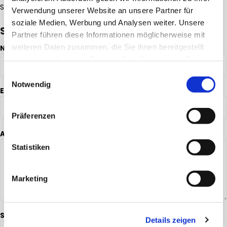
Sie
hier
unseren PGP Schlüssel für info@atemspende.de..
Verwendung unserer Website an unsere Partner für
soziale Medien, Werbung und Analysen weiter. Unsere
Spendenbescheinigung anfragen!
Partner führen diese Informationen möglicherweise mit
weiteren Daten zusammen, die Sie ihnen bereitgestellt
Name
*
haben oder die sie im Rahmen Ihrer Nutzung der Dienste
gesammelt haben.
Einwilligungsauswahl
Notwendig
Email
*
Präferenzen
Adresse
*
Statistiken
Marketing
Spendendatum
Details zeigen